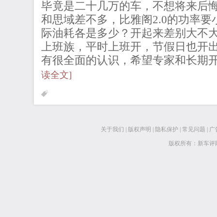
毕竟是二十几万的车，不想将来后悔
和思域差不多，比雅阁2.0的功率要小
际油耗各是多少？开起来差别大不
上班族，平时上班开，节假日也开出
有很全面的认识，希望专家和长期开过
读全文]
关于我们
|
版权声明
|
隐私保护
|
常见问题
|
广
版权所有：新车评网 www.