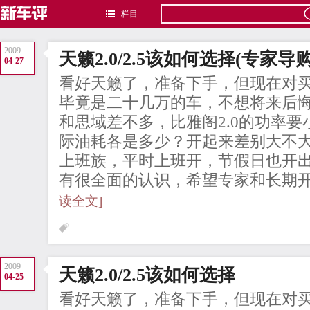
栏目
2009
天籁2.0/2.5该如何选择(专家导
04-27
看好天籁了，准备下手，但现在对买2
毕竟是二十几万的车，不想将来后悔
和思域差不多，比雅阁2.0的功率要小
际油耗各是多少？开起来差别大不
上班族，平时上班开，节假日也开出
有很全面的认识，希望专家和长期开过
读全文]
2009
天籁2.0/2.5该如何选择
04-25
看好天籁了，准备下手，但现在对买2