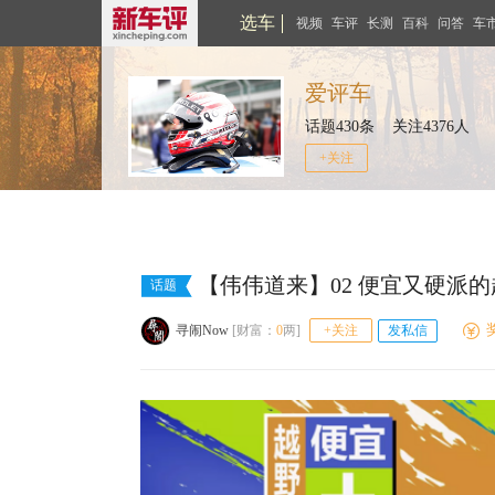
选车
视频
车评
长测
百科
问答
车
爱评车
话题430条 关注4376人
+关注
【伟伟道来】02 便宜又硬派
话题
寻闹Now
[财富：
0
两]
+关注
发私信