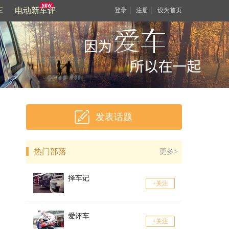
车
电动新车评
｜
｜
登录
注册
设为首页
发表话题
热门部落
更多>
择车记
+关注
爱评车
+关注