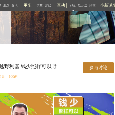
用车
互动
小新说
市
观点
资讯
学堂
游记
部落
欢乐送
约驾
的越野利器 钱少照样可以野
参与讨论
奖励：100两