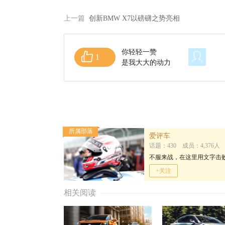
上一篇
创新BMW X7以磅礴之势亮相
你轻轻一赞
1
是我大大的动力
所属部落
爱评车
话题：430 成员：4,376人
不服来战，在这里用文字击
+关注
相关阅读