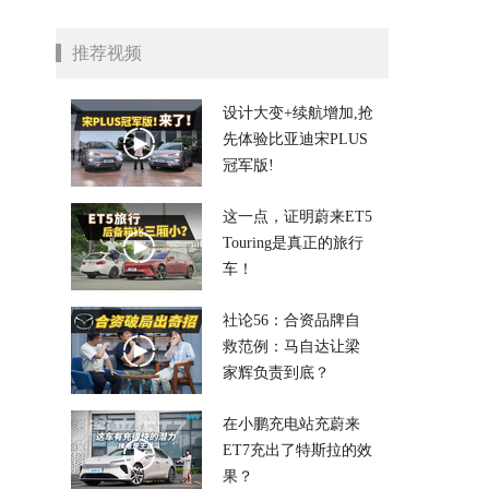
推荐视频
设计大变+续航增加,抢
先体验比亚迪宋PLUS
冠军版!
这一点，证明蔚来ET5
Touring是真正的旅行
车！
社论56：合资品牌自
救范例：马自达让梁
家辉负责到底？
在小鹏充电站充蔚来
ET7充出了特斯拉的效
果？