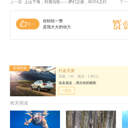
上一篇
上山下海，对酒当歌——梦幻之旅，ROTA之行
下
你轻轻一赞
0
是我大大的动力
所属部落
行走天涯
话题：142 成员：1,492人
说走就走，浪出你的精彩
+关注
相关阅读