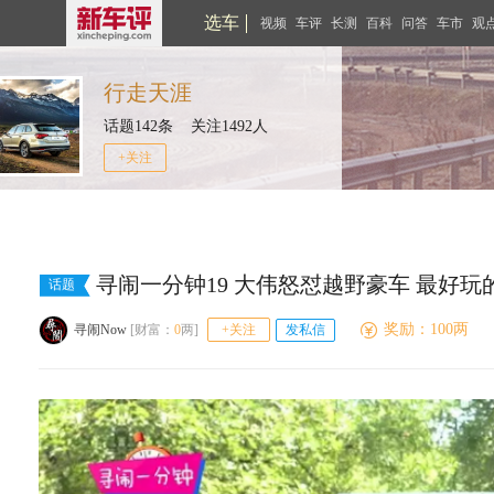
选车
视频
车评
长测
百科
问答
车市
观
行走天涯
话题142条 关注1492人
+关注
寻闹一分钟19 大伟怒怼越野豪车 最好
话题
奖励：100两
寻闹Now
[财富：
0
两]
+关注
发私信