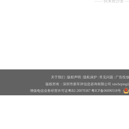
—— 快来抢沙发 
关于我们
|
版权声明
|
隐私保护
|
常见问题
|
广告投
版权所有：深圳市新车评信息咨询有限公司 xincheping
增值电信业务经营许可证粤B2-20070367
粤ICP备06090518号