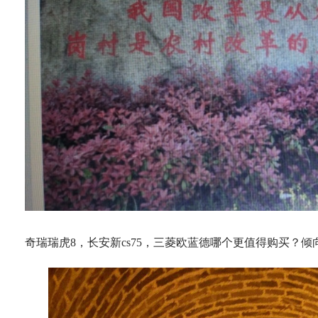
奇瑞瑞虎8，长安新cs75，三菱欧蓝德哪个更值得购买？