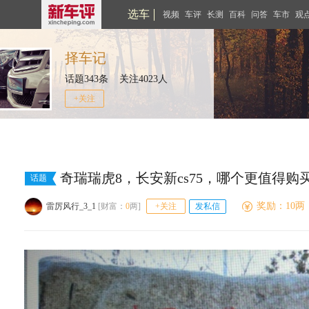
选车
视频
车评
长测
百科
问答
车市
观
择车记
话题343条 关注4023人
+关注
奇瑞瑞虎8，长安新cs75，哪个更值得购
话题
奖励：10两
雷厉风行_3_1
[财富：
0
两]
+关注
发私信