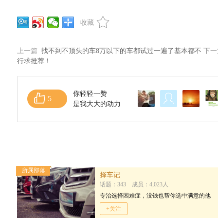
收藏
上一篇
找不到不顶头的车8万以下的车都试过一遍了基本都不
下
行求推荐！
你轻轻一赞
5
是我大大的动力
所属部落
择车记
话题：343 成员：4,023人
专治选择困难症，没钱也帮你选中满意的他
+关注