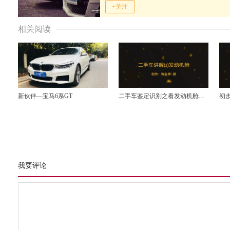
+关注
相关阅读
新伙伴—宝马6系GT
二手车鉴定识别之看发动机舱识
初
别事故车
我要评论