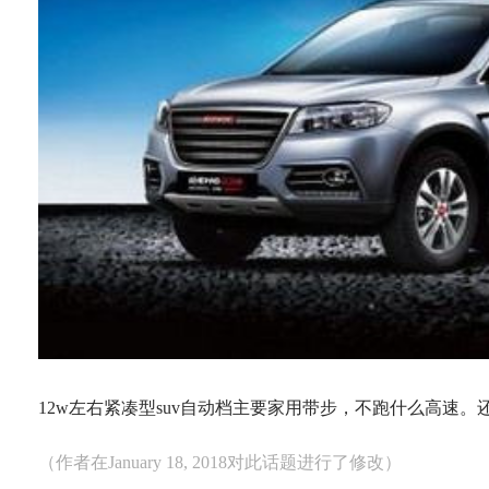
12w左右紧凑型suv自动档主要家用带步，不跑什么高速
（作者在January 18, 2018对此话题进行了修改）