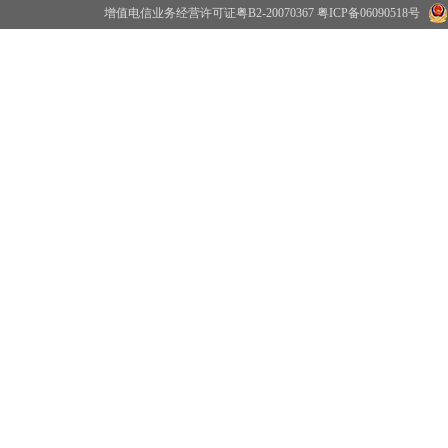
增值电信业务经营许可证粤B2-20070367
粤ICP备06090518号