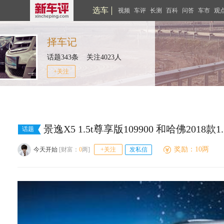
选车
视频
车评
长测
百科
问答
车市
观
择车记
话题343条 关注4023人
+关注
景逸X5 1.5t尊享版109900 和哈佛2018款1.
话题
奖励：10两
今天开始
[财富：
0
两]
+关注
发私信