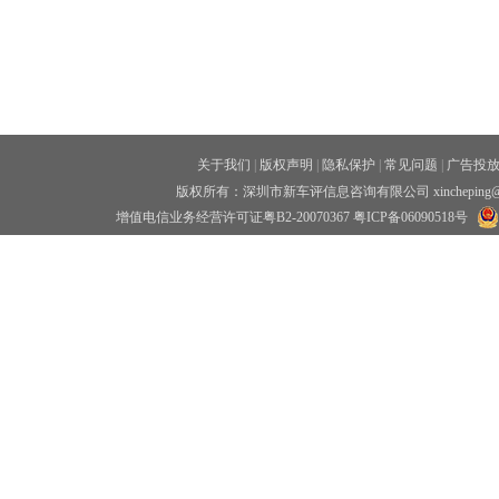
关于我们
|
版权声明
|
隐私保护
|
常见问题
|
广告投
版权所有：深圳市新车评信息咨询有限公司 xincheping
增值电信业务经营许可证粤B2-20070367
粤ICP备06090518号