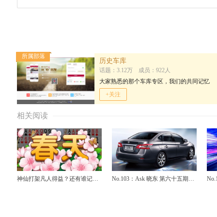
所属部落
历史车库
话题：3.12万 成员：922人
大家熟悉的那个车库专区，我们的共同记忆
+关注
相关阅读
神仙打架凡人得益？还有谁记
No.103：Ask 晓东 第六十五期：
No
得“真理总是越辩越明”这句
日产轩逸、RAV4荣放怎么样？
宝
话……
选