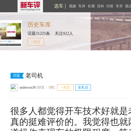
选车
视频
车评
长测
百科
问答
车市
观
历史车库
话题31225条 关注922人
+关注
老司机
话题
anderson36
[财富：
0
两]
+关注
发私信
很多人都觉得开车技术好就是
真的挺难评价的。我觉得也就