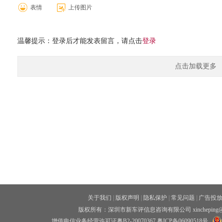
表情
上传图片
温馨提示：登录后才能发表留言，请点击
登录
点击加载更多
关于我们
|
版权声明
|
隐私保护
|
常见问题
|
广告投
版权所有：深圳市新车评信息咨询有限公司 xincheping
增值电信业务经营许可证粤B2-20070367
粤ICP备06090518号