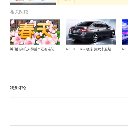
相关阅读
神仙打架凡人得益？还有谁记
No.103：Ask 晓东 第六十五期：
No
得“真理总是越辩越明”这句
日产轩逸、RAV4荣放怎么样？
宝
话……
选
我要评论