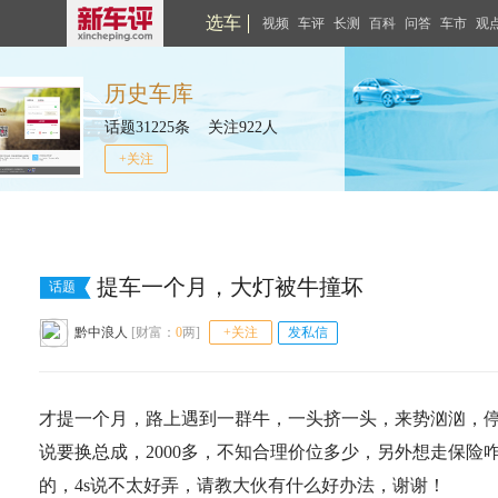
选车
视频
车评
长测
百科
问答
车市
观
历史车库
话题31225条 关注922人
+关注
提车一个月，大灯被牛撞坏
话题
黔中浪人
[财富：
0
两]
+关注
发私信
才提一个月，路上遇到一群牛，一头挤一头，来势汹汹，停
说要换总成，2000多，不知合理价位多少，另外想走保险
的，4s说不太好弄，请教大伙有什么好办法，谢谢！