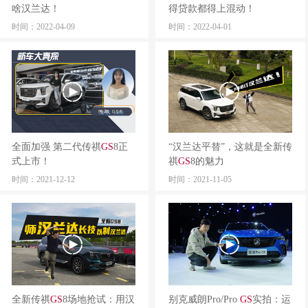
啥汉兰达！
得贷款都得上混动！
时间：2022-04-09
时间：2022-04-01
全面加强 第二代传祺
GS
8正
“汉兰达平替”，这就是全新传
式上市！
祺
GS
8的魅力
时间：2021-12-12
时间：2021-11-05
全新传祺
GS
8场地抢试：用汉
别克威朗Pro/Pro
GS
实拍：运