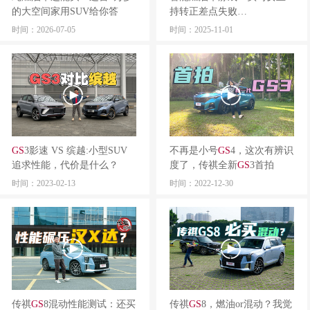
的大空间家用SUV给你答
持转正差点失败…
案！
时间：2026-07-05
时间：2025-11-01
GS
3影速 VS 缤越:小型SUV
不再是小号
GS
4，这次有辨识
追求性能，代价是什么？
度了，传祺全新
GS
3首拍
时间：2023-02-13
时间：2022-12-30
传祺
GS
8混动性能测试：还买
传祺
GS
8，燃油or混动？我觉