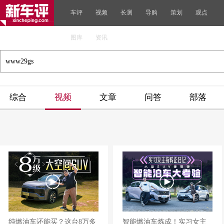
车评
视频
长测
导购
策划
观点
图库
资讯
综合
视频
文章
问答
部落
纯燃油车还能买？这台8万多
智能燃油车炼成！实习女主