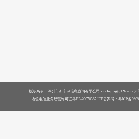
版权所有：深圳市新车评信息咨询有限公司 xincheping@126.co
增值电信业务经营许可证粤B2-20070367 ICP备案号：
粤ICP备0609