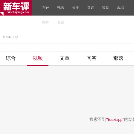
车评
视频
长测
导购
策划
观点
图库
资讯
综合
视频
文章
问答
部落
搜索不到
“touziapp”
的结