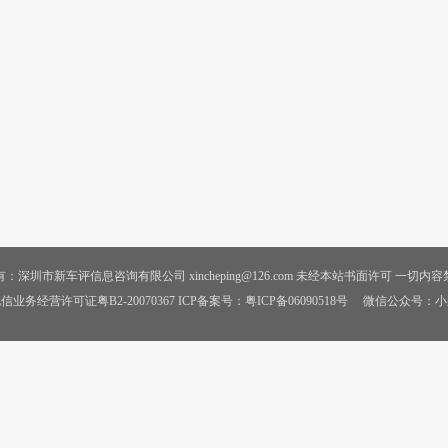
：深圳市新车评信息咨询有限公司 xincheping@126.com 未经本站书面许可 一切内
信业务经营许可证粤B2-20070367 ICP备案号：
粤ICP备06090518号
微信公众号：小