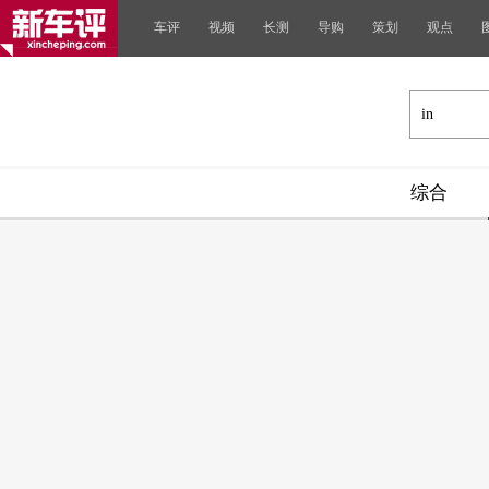
车评
视频
长测
导购
策划
观点
综合