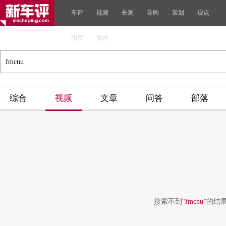
车评
视频
长测
导购
策划
观点
图库
资讯
综合
视频
文章
问答
部落
搜索不到
“fmcnu”
的结