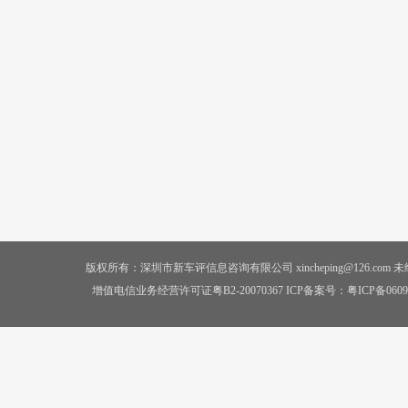
版权所有：深圳市新车评信息咨询有限公司 xincheping@126.co
增值电信业务经营许可证粤B2-20070367 ICP备案号：
粤ICP备0609