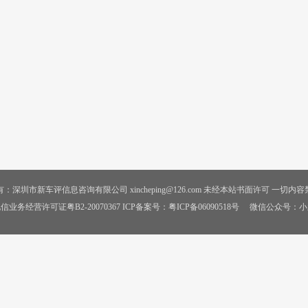
：深圳市新车评信息咨询有限公司 xincheping@126.com 未经本站书面许可 一切内
信业务经营许可证粤B2-20070367 ICP备案号：
粤ICP备06090518号
微信公众号：小