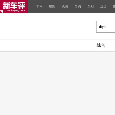
车评
视频
长测
导购
策划
观点
综合