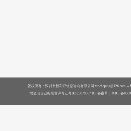
版权所有：深圳市新车评信息咨询有限公司 xincheping@126.co
增值电信业务经营许可证粤B2-20070367 ICP备案号：
粤ICP备0609