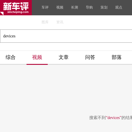
车评
视频
长测
导购
策划
观点
图库
资讯
综合
视频
文章
问答
部落
搜索不到
“devices”
的结