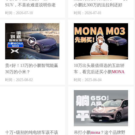
SUV，不喜欢难道说明你老
小鹏比300万的法拉利还好
了？
看？
时间：2026-07-10
时间：2026-07-01
贵≠好！13万的小鹏智驾能赢
10万出头最值得选的五款轿
30万的小米？
车，看完后还买小鹏
MONA
M03？
时间：2025-08-02
时间：2025-06-04
十万+级别的纯电轿车该不该
吊打小鹏
mona
？这个品牌野