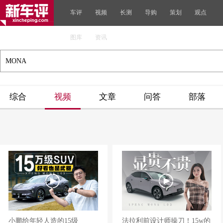
车评
视频
长测
导购
策划
观点
图库
资讯
综合
视频
文章
问答
部落
小鹏给年轻人造的15级
法拉利前设计师操刀！15w的