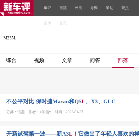
车评
视频
长测
导购
策划
观点
图库
资讯
综合
视频
文章
问答
部落
不公平对比 保时捷Macan和Q5
L
、X3、GLC
分类：话题 作者：x笨熊x 时间：2022-01-25
开新试驾第一波——新A3
L
！它做出了年轻人喜欢的