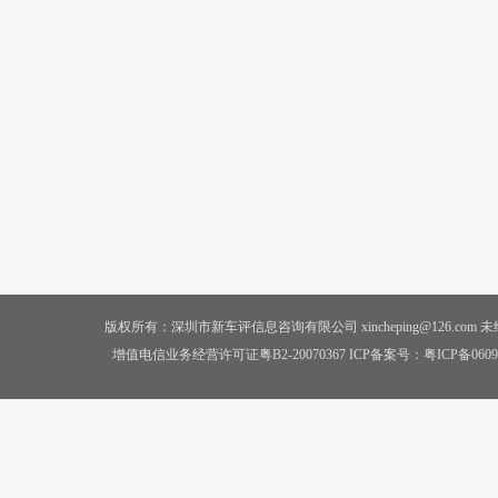
版权所有：深圳市新车评信息咨询有限公司 xincheping@126.co
增值电信业务经营许可证粤B2-20070367 ICP备案号：
粤ICP备0609