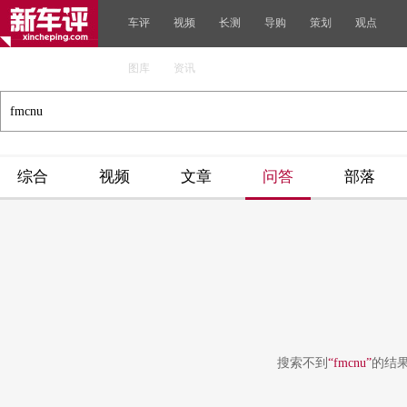
车评
视频
长测
导购
策划
观点
图库
资讯
综合
视频
文章
问答
部落
搜索不到
“fmcnu”
的结