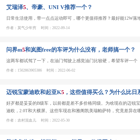
艾瑞泽
5
、帝豪、UNI V推荐一个？
日常生活使用，带一点点运动即可，哪个更值得推荐？最好能12W落
作者：莫气少年穷 时间：2022-09-14
问界m
5
和岚图free的车评为什么没有，老师搞一个？
这两车都试驾了一下，在油门驾驶上感觉油门比较硬，希望车评一个
作者：1502863905386 时间：2022-06-02
迈锐宝蒙迪欧和起亚K
5
，这些值得买么？为什么比日
好歹都是妥妥的B级车，以前都是差不多价格同级。为啥现在的迈锐
迪欧，2.0T和大横屏。这些车现在和雅阁凯美瑞帕萨特，究竟差异在
作者：农村混血儿 时间：2022-05-30