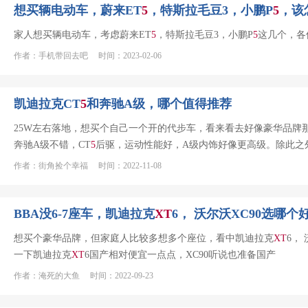
想买辆电动车，蔚来ET
5
，特斯拉毛豆3，小鹏P
5
，该
家人想买辆电动车，考虑蔚来ET
5
，特斯拉毛豆3，小鹏P
5
这几个，各
作者：手机带回去吧 时间：2023-02-06
凯迪拉克CT
5
和奔驰A级，哪个值得推荐
25W左右落地，想买个自己一个开的代步车，看来看去好像豪华品牌
奔驰A级不错，CT
5
后驱，运动性能好，A级内饰好像更高级。除此之
作者：街角捡个幸福 时间：2022-11-08
BBA没6-7座车，凯迪拉克
XT
6， 沃尔沃XC90选哪个
想买个豪华品牌，但家庭人比较多想多个座位，看中凯迪拉克
XT
6，
一下凯迪拉克
XT
6国产相对便宜一点点，XC90听说也准备国产
作者：淹死的大鱼 时间：2022-09-23