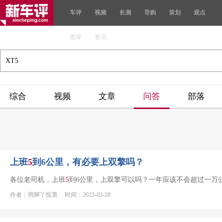
车评
视频
长测
导购
策划
观点
图库
资讯
综合
视频
文章
问答
部落
上班
5
到6公里，有必要上双擎吗？
各位老司机，上班
5
到6公里，上双擎可以吗？一年应该不会超过一万
作者：用脚丫投票 时间：2023-03-28