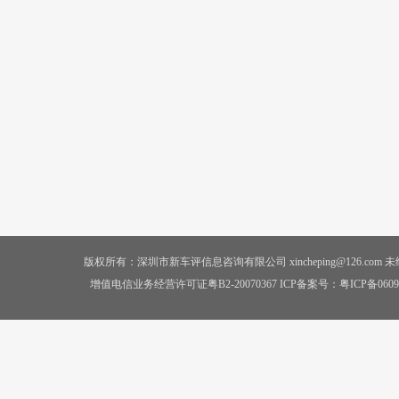
版权所有：深圳市新车评信息咨询有限公司 xincheping@126.co
增值电信业务经营许可证粤B2-20070367 ICP备案号：
粤ICP备0609