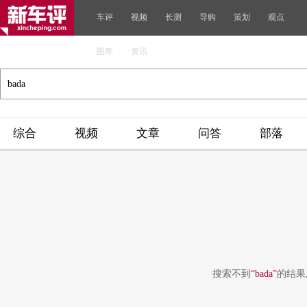
车评
视频
长测
导购
策划
观点
图库
资讯
综合
视频
文章
问答
部落
搜索不到
“bada”
的结果