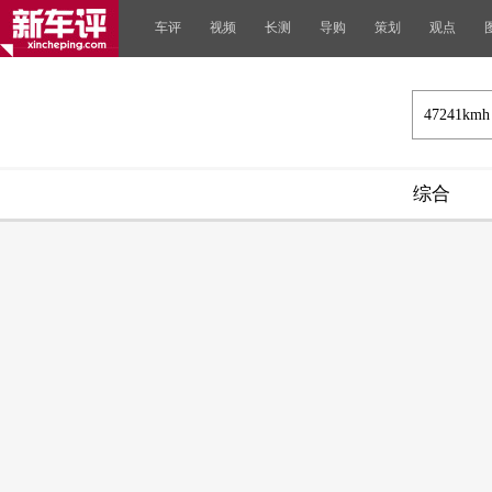
车评
视频
长测
导购
策划
观点
综合