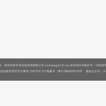
：深圳市新车评信息咨询有限公司 xincheping@126.com 未经本站书面许可 一切内
信业务经营许可证粤B2-20070367 ICP备案号：
粤ICP备06090518号
微信公众号：小