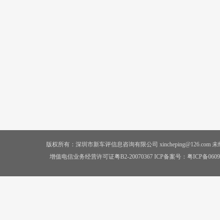
版权所有：深圳市新车评信息咨询有限公司 xincheping@126.co
增值电信业务经营许可证粤B2-20070367 ICP备案号：
粤ICP备0609