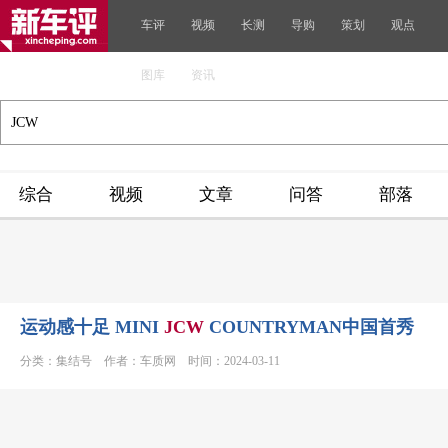
车评
视频
长测
导购
策划
观点
图库
资讯
综合
视频
文章
问答
部落
运动感十足 MINI
JCW
COUNTRYMAN中国首秀
分类：集结号 作者：车质网 时间：2024-03-11