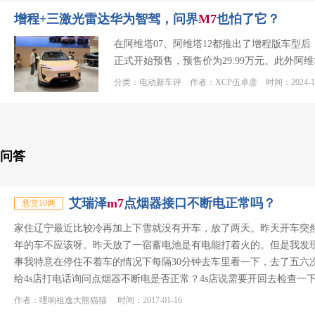
增程+三激光雷达华为智驾，问界
M
7
也怕了它？
在阿维塔07、阿维塔12都推出了增程版车型后
正式开始预售，预售价为29.99万元。此外阿维塔
分类：电动新车评 作者：XCP伍卓彦 时间：2024-11
问答
艾瑞泽
m
7
点烟器接口不断电正常吗？
悬赏10两
家住辽宁最近比较冷再加上下雪就没有开车，放了两天。昨天开车突
年的车不应该呀。昨天放了一宿蓄电池是有电能打着火的。但是我发
事我特意在停住不着车的情况下每隔30分钟去车里看一下，去了五六
给4s店打电话询问点烟器不断电是否正常？4s店说需要开回去检查一
作者：哩响祖逸大熊猫猫 时间：2017-01-16