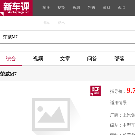
车评
视频
长测
导购
策划
观点
图库
资讯
综合
视频
文章
问答
部落
荣威M7
9.
指导价：
适用情景：
厂商：上汽
级别：中型