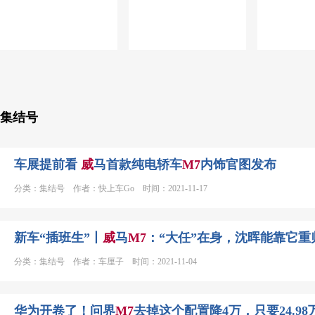
集结号
车展提前看
威
马首款纯电轿车
M
7
内饰官图发布
分类：集结号 作者：快上车Go 时间：2021-11-17
新车“插班生”丨
威
马
M
7
：“大任”在身，沈晖能靠它重
分类：集结号 作者：车厘子 时间：2021-11-04
华为开卷了！问界
M
7
去掉这个配置降4万，只要24.98