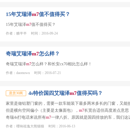
15年艾瑞泽
m
7
值不值得买？
15年艾瑞泽
m
7
值不值得买？
作者：糖半半 时间：2016-09-24
奇瑞艾瑞泽
m
7
怎么样？
奇瑞艾瑞泽
m
7
怎么样？和长安cx70相比怎么样！
作者：daomowu 时间：2016-07-21
4s特价国四艾瑞泽
m
7
值得买吗？
悬赏30两
家里是做铝塑门窗的，需要一款车能装下最多两米多长的门窗，又能
但是横向空间偏小（主要是太像面包），
m
7
长宽合适但高度差点意思
奇瑞4s打电话来说所有
m
7
一律八折。原因就是国四排放的车，我们这
作者：哩响祖逸大熊猫猫 时间：2016-06-13