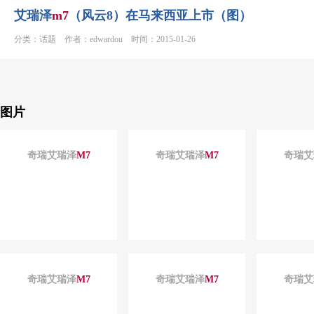
艾瑞泽
m
7
（风云8）在马来西亚上市（图）
分类：话题 作者：edwardou 时间：2015-01-26
图片
奇瑞艾瑞泽
M
7
奇瑞艾瑞泽
M
7
奇瑞艾
奇瑞艾瑞泽
M
7
奇瑞艾瑞泽
M
7
奇瑞艾