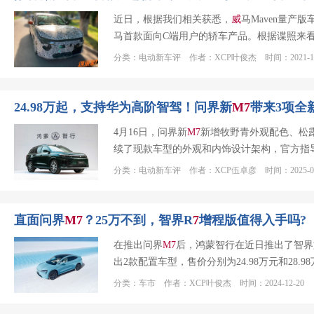
近日，根据我们相关获悉，
威
马Maven量产
马首款面向C端用户的轿车产品。根据谍照来
分类：电动新车评 作者：XCP叶俊杰 时间：2021-10
24.98万起，支持华为高阶智驾！问界新
M
7
带来3项全
4月16日，问界新
M
7
新增牧野青外观配色、松
续了现款车型的外观和内饰设计架构，官方指导
分类：电动新车评 作者：XCP伍卓彦 时间：2025-04
直面问界
M
7
？25万不到，智界R
7
增程版值得入手吗?
在推出问界
M
7
后，鸿蒙智行在近日推出了智界旗
出2款配置车型，售价分别为24.98万元和28
分类：车市 作者：XCP叶俊杰 时间：2024-12-20