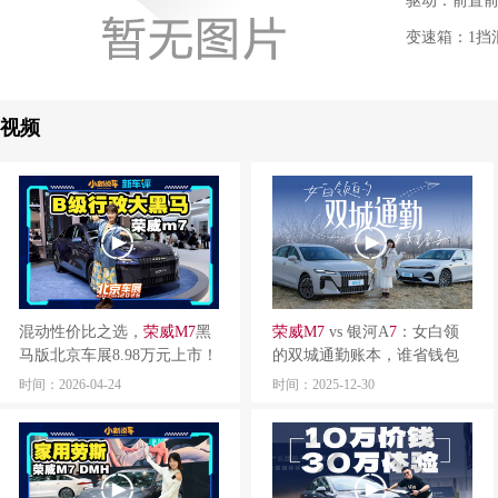
驱动：前置
变速箱：1挡
视频
混动性价比之选，
荣
威
M
7
黑
荣
威
M
7
vs 银河A
7
：女白领
马版北京车展8.98万元上市！
的双城通勤账本，谁省钱包
更懂心？
时间：2026-04-24
时间：2025-12-30