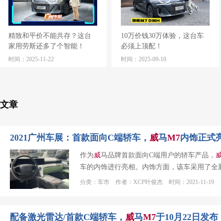
精致和平价不能共存？这台
10万价钱30万体验，这台车
家用劳斯还多了个智能！
必须上顶配！
时间：2025-11-22
时间：2025-09-10
文章
2021广州车展：首款面向C端轿车，
威
马
M
7
内饰正式
作为
威
马品牌首款面向C端用户的轿车产品，
车的内饰进行亮相。内饰方面，该车采用了全
分类：车市 作者：XCP叶俊杰 时间：2021-11-19
配备激光雷达/首款C端轿车，
威
马
M
7
于10月22日发布