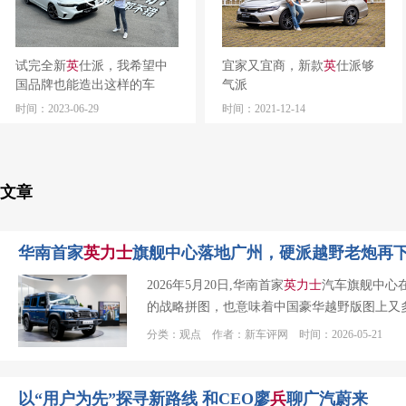
试完全新
英
仕派，我希望中
宜家又宜商，新款
英
仕派够
国品牌也能造出这样的车
气派
时间：2023-06-29
时间：2021-12-14
文章
华南首家
英
力士
旗舰中心落地广州，硬派越野老炮再
2026年5月20日,华南首家
英
力士
汽车旗舰中心
的战略拼图，也意味着中国豪华越野版图上又
分类：观点 作者：新车评网 时间：2026-05-21
以“用户为先”探寻新路线 和CEO廖
兵
聊广汽蔚来