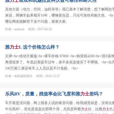
雅
力士
致炫和凯越拉皮科沃兹可靠性和耐久性
其他方面（动力，空间，油耗等等）我已基本了解清楚，想了解两款车
来说，两辆车如果都开10年，哪辆更合适，只论可靠性和耐久性。<br
哪位网友能解答下这个问题，谢谢大家。
作者：taobinsh 时间：2017-06-26
雅
力士
L 这个价格怎么样？
京牌<br>炫动天窗版<br>裸车价格 87800 <br>购置税4200<br
离谱就算了。年底赶着提车过年，差不多就直接买了不啰嗦。<br>出库20
100万第三者还有车上人员以及不计免赔。<br>
作者：哈利波特别大 时间：2016-12-27
乐风RV，质量，残值率会比飞度和雅
力士
差吗？
车开着是没问题，网上很多人说的噪音问题，给我感觉就是，没有比
中乐风RV，首先是底盘比那两个强，尤其是和雅
力士
比，比雅
力士
扎