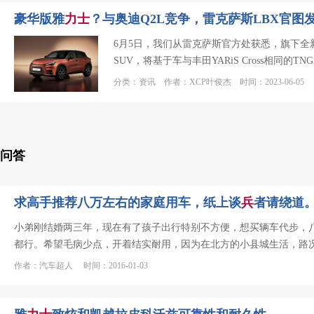
豪华版雅
力士
？与奥迪Q2L竞争，雷克萨斯LBX官图
6月5日，我们从雷克萨斯官方处获悉，旗下全
SUV，将基于车与丰田YARiS Cross相同
在20
分类：资讯 作者：XCP叶俊杰 时间：2023-06-05
问答
求高手推荐八万左右的家庭用车，纸上谈
兵
者请绕道
小弟刚结婚两三年，现在有了孩子出行特别不方便，想买辆车代步，八万
都行。希望毛病少点，开着结实耐用，因为在北方的小县城生活，路
作者：汽车超人 时间：2016-01-03