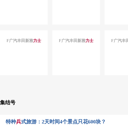
F广汽丰田新雅
力士
F广汽丰田新雅
力士
F广汽丰
集结号
特种
兵
式旅游：2天时间4个景点只花600块？