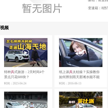
驱动：前置
变速箱：8挡
视频
特种
兵
式旅游：2天时间4个
纸上谈
兵
太枯燥？实操教你
景点只花600块？
如何辨别雨天那滩水能不能
过！
时间：2023-04-24
时间：2016-06-13