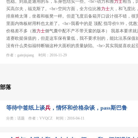
也稳。到底是通用的车，车身也结实一些。<br>动力和雅
力士
相当，
买高尔夫，福克斯了。<br>空间方面，全方位比雅
力士
大，和飞度比
排座椅太薄，坐着和板凳一样。但是飞度后备箱开口设计很不错，很宽
里面内饰板材用料也太差了。<br>我看中的是 顶配 指导价9.99，优
价格差不多（雅
力士
侧气囊中配不产不带天窗的版本） 我基本要求就是
道赛欧挺保值的，但是这车保有量低，我不要求别的，能比法系保值
没有什么类似福特断轴这种大面积的质量缺陷。<br>其实我挺喜欢起
作者：gaitejiqiang 时间：2016-11-29
部落
等待中签纸上谈
兵
，情怀和价格杂谈，pass斯巴鲁
分类：话题 作者：VVQCZ 时间：2016-04-11