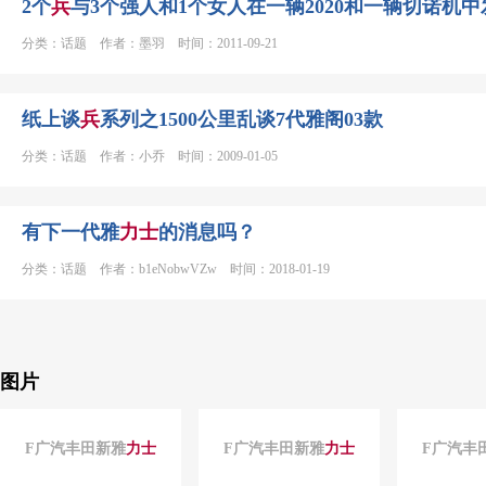
2个
兵
与3个强人和1个女人在一辆2020和一辆切诺机
分类：话题 作者：墨羽 时间：2011-09-21
纸上谈
兵
系列之1500公里乱谈7代雅阁03款
分类：话题 作者：小乔 时间：2009-01-05
有下一代雅
力士
的消息吗？
分类：话题 作者：b1eNobwVZw 时间：2018-01-19
图片
F广汽丰田新雅
力士
F广汽丰田新雅
力士
F广汽丰