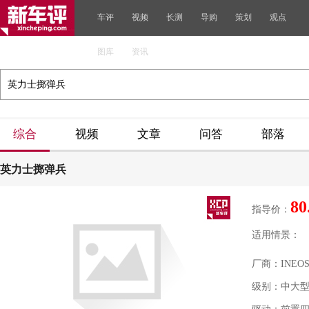
车评
视频
长测
导购
策划
观点
图库
资讯
综合
视频
文章
问答
部落
英力士掷弹兵
80
指导价：
适用情景：
厂商：INEO
级别：中大型