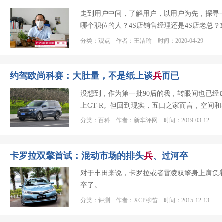
走到用户中间，了解用户，以用户为先，探寻
哪个职位的人？4S店销售经理还是4S店老总
分类：观点 作者：王洁瑜 时间：2020-04-29
约驾欧尚科赛：大肚量，不是纸上谈
兵
而已
没想到，作为第一批90后的我，转眼间也已
上GT-R。但回到现实，五口之家而言，空间和
分类：百科 作者：新车评网 时间：2019-03-12
卡罗拉双擎首试：混动市场的排头
兵
、过河卒
对于丰田来说，卡罗拉或者雷凌双擎身上肩负
卒了。
分类：评测 作者：XCP柳笛 时间：2015-12-13