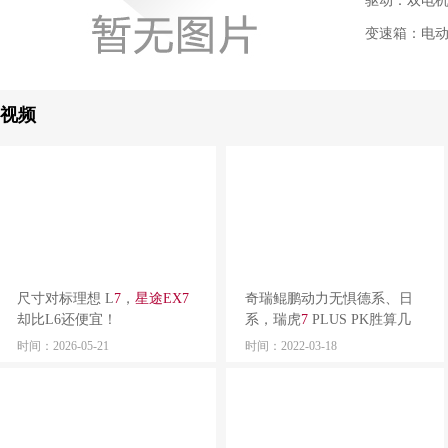
驱动：双电机
变速箱：电
视频
尺寸对标理想 L
7
，
星
途
EX
7
奇瑞鲲鹏动力无惧德系、日
却比L6还便宜！
系，瑞虎
7
PLUS PK胜算几
何？
时间：2026-05-21
时间：2022-03-18