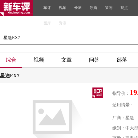
车评
视频
长测
导购
策划
观点
图库
资讯
综合
视频
文章
问答
部落
星途EX7
19
指导价：
适用情景：
厂商：星途
级别：中大型