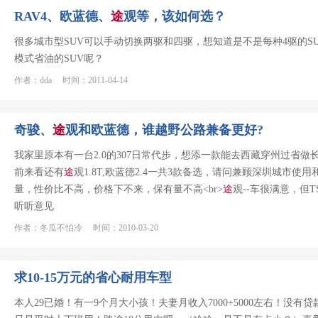
RAV4、欧蓝德、
途
观等，该如何选？
很多城市型SUV可以手动切换两驱和四驱，想知道是不是每种4驱的S
模式省油的SUV呢？
作者：dda 时间：2011-04-14
奇骏、
途
观和欧蓝德，谁越野公路兼备更好?
我家里原本有一台2.0的307日常代步，想添一款能去西藏穿州过省做长
前来看还有
途
观1.8T,欧蓝德2.4一共3款备选，请问兼顾深圳城市使
量，性价比不高，价格下不来，保有量不高<br>
途
观--车很满意，但T
听听意见
作者：冬瓜不怕冷 时间：2010-03-20
求10-15万元的省心耐用车型
本人29已婚！有一9个月大小孩！夫妻月收入7000+5000左右！没有