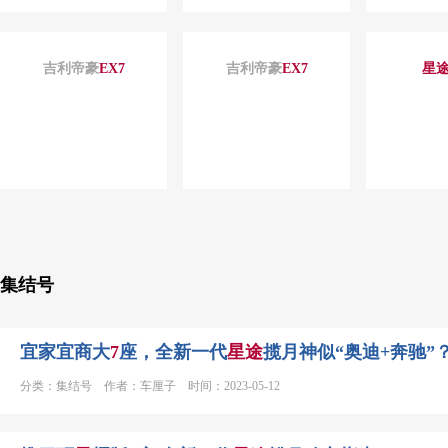
吉利帝豪
EX
7
吉利帝豪
EX
7
星
集结号
宜家宜商大
7
座，全新一代
星
途
揽月神似“奥迪+奔驰”
分类：集结号 作者：车厘子 时间：2023-05-12