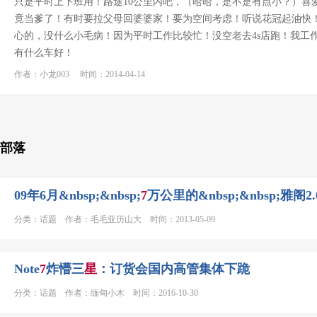
只是平时上下班用！路途10公里内吧，（哈哈，是不是有点小？）喜
竟当爹了！有时要拉父母回婆婆家！要为空间考虑！听说花冠起油快
心的，没什么小毛病！因为平时工作比较忙！没空老去4s店跑！我工作
有什么车好！
作者：小龙003 时间：2014-04-14
部落
09年6月&nbsp;&nbsp;
7
万公里的&nbsp;&nbsp;雅阁2.
分类：话题 作者：毛毛亚历山大 时间：2013-05-09
Note
7
炸懵三
星
：订货会国内高管集体下跪
分类：话题 作者：缅甸小木 时间：2016-10-30