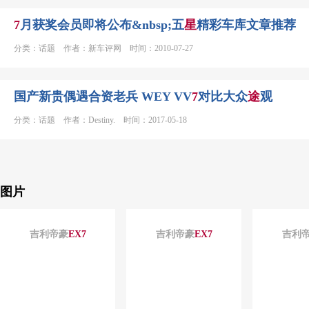
7
月获奖会员即将公布&nbsp;五
星
精彩车库文章推荐
分类：话题 作者：新车评网 时间：2010-07-27
国产新贵偶遇合资老兵 WEY VV
7
对比大众
途
观
分类：话题 作者：Destiny. 时间：2017-05-18
图片
吉利帝豪
EX
7
吉利帝豪
EX
7
吉利