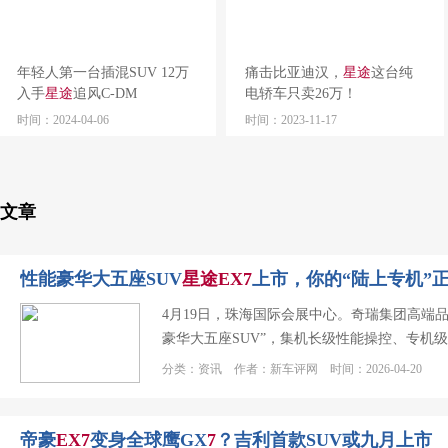
年轻人第一台插混SUV 12万
痛击比亚迪汉，
星
途
这台纯
入手
星
途
追风C-DM
电轿车只卖26万！
时间：2024-04-06
时间：2023-11-17
文章
性能豪华大五座SUV
星
途
EX
7
上市，你的“陆上专机”
4月19日，珠海国际会展中心。奇瑞集团高端
豪华大五座SUV”，集机长级性能操控、专机
分类：资讯 作者：新车评网 时间：2026-04-20
帝豪
EX
7
变身全球鹰GX
7
？吉利首款SUV或九月上市