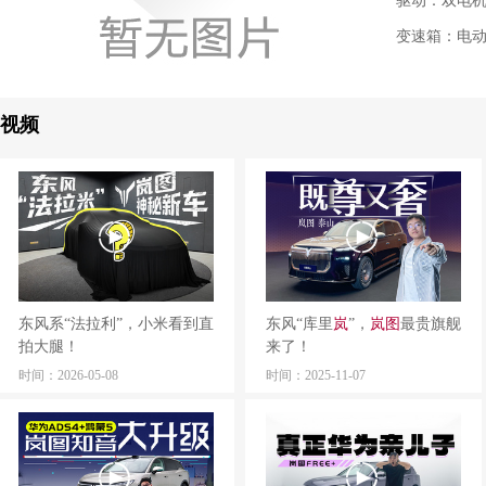
驱动：双电
变速箱：电
视频
东风系“法拉利”，小米看到直
东风“库里
岚
”，
岚
图
最贵旗舰
拍大腿！
来了！
时间：2026-05-08
时间：2025-11-07