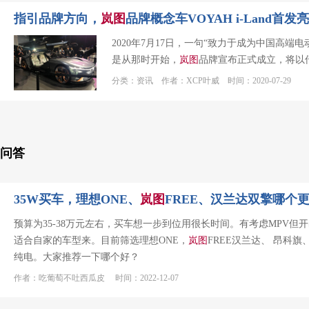
指引品牌方向，
岚
图
品牌概念车VOYAH i-Land首发
2020年7月17日，一句“致力于成为中国高
是从那时开始，
岚
图
品牌宣布正式成立，将以
分类：资讯 作者：XCP叶威 时间：2020-07-29
问答
35W买车，理想ONE、
岚
图
FREE、汉兰达双擎哪个
预算为35-38万元左右，买车想一步到位用很长时间。有考虑MPV
适合自家的车型来。目前筛选理想ONE，
岚
图
FREE汉兰达、 昂科旗
纯电。大家推荐一下哪个好？
作者：吃葡萄不吐西瓜皮 时间：2022-12-07