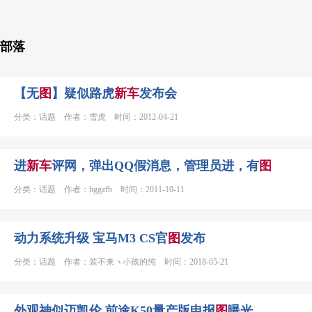
部落
【无
图
】疑似路虎
新车
发布会
分类：话题 作者：雪虎 时间：2012-04-21
进
新车
评网，弹出QQ假消息，管理员进，有
图
分类：话题 作者：hggzfb 时间：2011-10-11
动力系统升级 宝马M3 CS官
图
发布
分类：话题 作者：装不来ヽ小孩的纯 时间：2018-05-21
外观神似迈凯伦 前途K50量产版申报
图
曝光