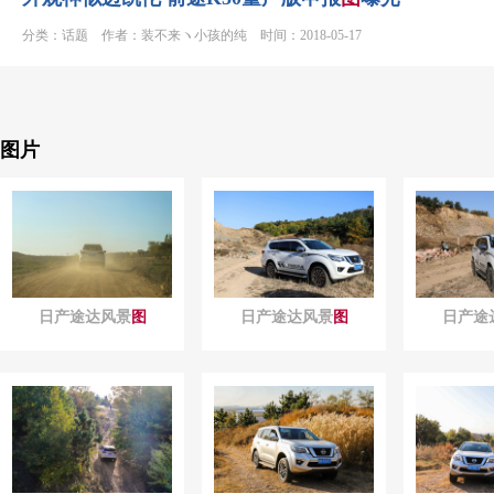
分类：话题 作者：装不来ヽ小孩的纯 时间：2018-05-17
图片
日产途达风景
图
日产途达风景
图
日产途