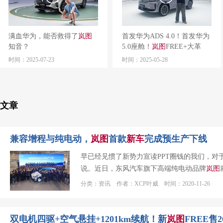
满血华为，能否救得了
岚
图
首发华为ADS 4.0！首发华为
知音？
5.0座舱！
岚
图
FREE+大革
新！
时间：2025-07-23
时间：2025-05-28
文章
兼容增程与纯电动，
岚
图
首款
新车
完成预生产下线
早已经见惯了新势力宣读PPT圈钱的我们，对
说。近日，东风汽车旗下高端纯电动品牌
岚
图
分类：资讯 作者：XCP叶威 时间：2020-11-26
双电机四驱+空气悬挂+1201km续航！新
岚
图
FREE售2