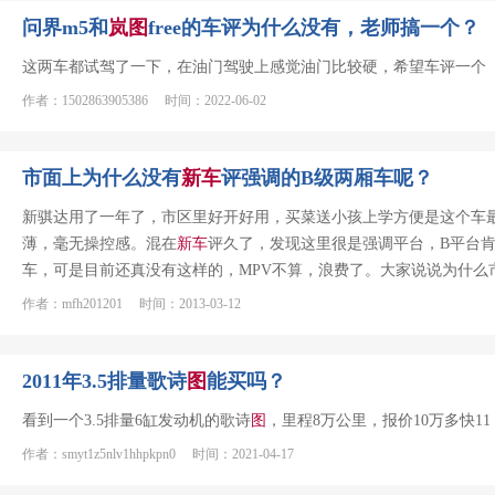
问界m5和
岚
图
free的车评为什么没有，老师搞一个？
这两车都试驾了一下，在油门驾驶上感觉油门比较硬，希望车评一个
作者：1502863905386 时间：2022-06-02
市面上为什么没有
新车
评强调的B级两厢车呢？
新骐达用了一年了，市区里好开好用，买菜送小孩上学方便是这个车
薄，毫无操控感。混在
新车
评久了，发现这里很是强调平台，B平台
车，可是目前还真没有这样的，MPV不算，浪费了。大家说说为什么
作者：mfh201201 时间：2013-03-12
2011年3.5排量歌诗
图
能买吗？
看到一个3.5排量6缸发动机的歌诗
图
，里程8万公里，报价10万多快1
作者：smyt1z5nlv1hhpkpn0 时间：2021-04-17