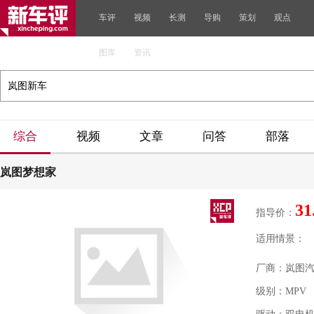
车评
视频
长测
导购
策划
观点
图库
资讯
综合
视频
文章
问答
部落
岚图梦想家
31
指导价：
适用情景：
厂商：岚图
级别：MPV