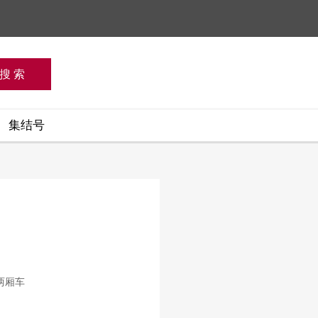
集结号
两厢车