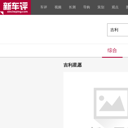
车评
视频
长测
导购
策划
观点
综合
吉利星愿