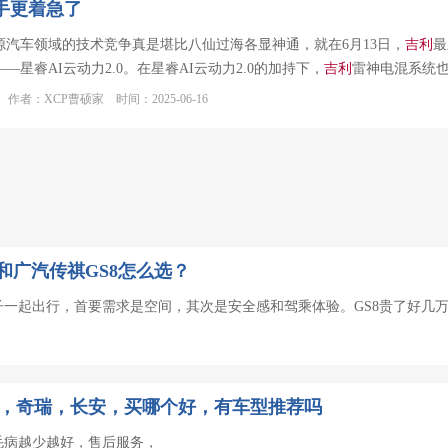
手更着急了
源汽车领域的技术竞争真是堪比八仙过海各显神通，就在6月13日，
吉利
最
—星睿AI云动力2.0。在星睿AI云动力2.0的加持下，
吉利
雷神电混系统
作者：XCP曹硕家 时间：2025-06-16
和广汽传祺GS8怎么选？
一起出行，首要需求是空间，其次是安全感和驾乘体验。GS8贵了好几
，奇瑞，长安，买哪个好，有车型推荐吗
毛病越少越好，售后服务，