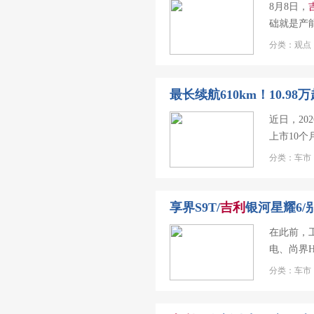
8月8日，
础就是产
分类：观点 
最长续航610km！10.98万
近日，202
上市10个
分类：车市 
享界S9T/
吉利
银河星耀6/
在此前，
电、尚界H
分类：车市 