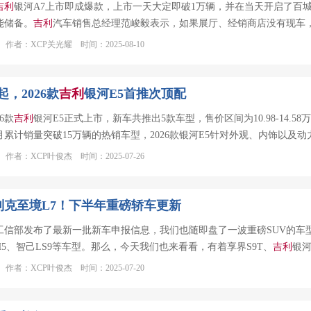
吉利
银河A7上市即成爆款，上市一天大定即破1万辆，并在当天开启了百
能储备。
吉利
汽车销售总经理范峻毅表示，如果展厅、经销商店没有现车
作者：XCP关光耀 时间：2025-08-10
起，2026款
吉利
银河E5首推次顶配
6款
吉利
银河E5正式上市，新车共推出5款车型，售价区间为10.98-14.
月累计销量突破15万辆的热销车型，2026款银河E5针对外观、内饰以及
作者：XCP叶俊杰 时间：2025-07-26
别克至境L7！下半年重磅轿车更新
工信部发布了最新一批新车申报信息，我们也随即盘了一波重磅SUV的车
5、智己LS9等车型。那么，今天我们也来看看，有着享界S9T、
吉利
银河
作者：XCP叶俊杰 时间：2025-07-20