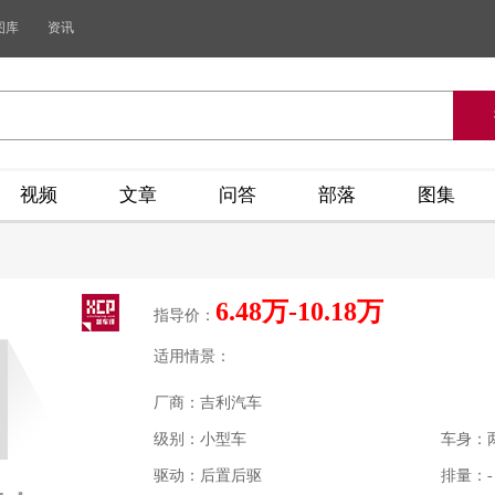
图库
资讯
视频
文章
问答
部落
图集
6.48万-10.18万
指导价：
适用情景：
厂商：吉利汽车
级别：小型车
车身：
驱动：后置后驱
排量：-