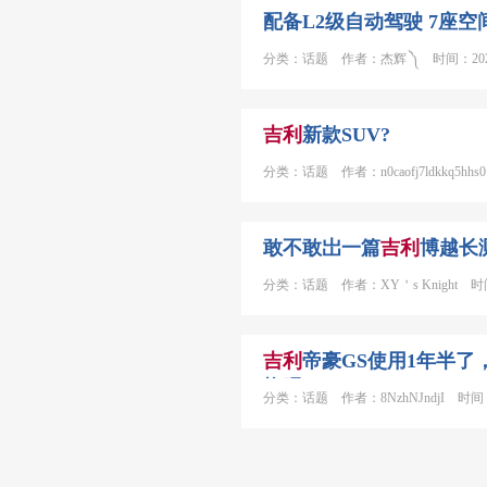
配备L2级自动驾驶 7座
分类：话题 作者：杰辉 ༽ 时间：2020-
吉利
新款SUV?
分类：话题 作者：n0caofj7ldkkq5hhs0
敢不敢岀一篇
吉利
博越长
分类：话题 作者：XY＇s Knight 时间：
吉利
帝豪GS使用1年半了
换吗？
分类：话题 作者：8NzhNJndjI 时间：20