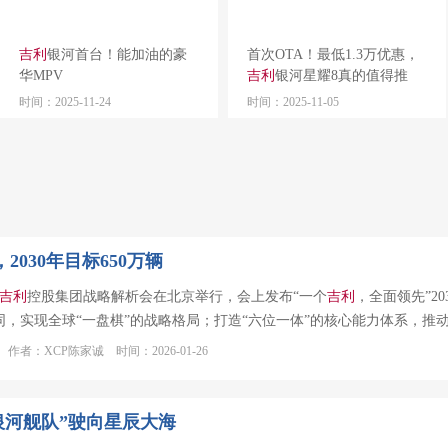
吉利
银河首台！能加油的豪
首次OTA！最低1.3万优惠，
华MPV
吉利
银河星耀8真的值得推
荐！
时间：2025-11-24
时间：2025-11-05
2030年目标650万辆
吉利
控股集团战略解析会在北京举行，会上发布“一个
吉利
，全面领先”2
同，实现全球“一盘棋”的战略格局；打造“六位一体”的核心能力体系，推
作者：XCP陈家诚 时间：2026-01-26
银河舰队”驶向星辰大海