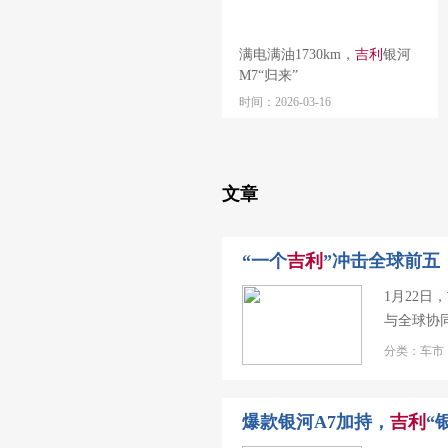
满电满油1730km，
吉利
银河
M7“归来”
时间：2026-03-16
文章
“一个
吉利
”冲击全球前五，
1月22日，
与全球协
分类：车市 
爆款银河A7加持，
吉利
“