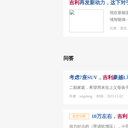
吉利
再发新动力，这下对
现在新能
域智能体—
分类：资讯 
问答
考虑7座SUV，
吉利
豪越L
二胎家庭，希望周末拉上父母孩子
作者：ningdong 时间：2023-12-02
10万左右，
吉利
悬赏50两
动力好点的（带涡轮增压），小