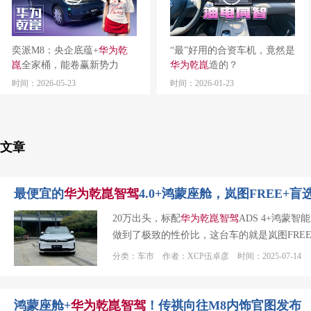
奕派M8：央企底蕴+
华为
乾
“最”好用的合资车机，竟然是
崑
全家桶，能卷赢新势力
华为
乾
崑
造的？
吗？
时间：2026-05-23
时间：2026-01-23
文章
最便宜的
华为
乾
崑
智
驾
4.0+鸿蒙座舱，岚图FREE+盲
20万出头，标配
华为
乾
崑
智
驾
ADS 4+鸿蒙智
做到了极致的性价比，这台车的就是岚图FREE+。
分类：车市 作者：XCP伍卓彦 时间：2025-07-14
鸿蒙座舱+
华为
乾
崑
智
驾
！传祺向往M8内饰官图发布