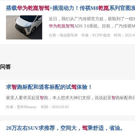
搭载
华为
乾
崑
智
驾
+插混动力！传祺M8
乾
崑
系列官图
近日，我们从广汽传祺官方处，获取到了一组M
华为
乾
崑
智
驾
ADS 3.0系统。目前，广汽传祺
分类：电动新车评 作者：XCP叶俊杰 时间：2025-02
问答
求
智
跑标配和逍客标配的试
驾
体验！
家里人要求买起亚
智
跑，本人想求大神们支招，说说起亚
智
跑标配和
作者：荒年Memory 时间：2016-03-03
20万左右SUV求推荐，空间大，
驾
乘舒适，省油。