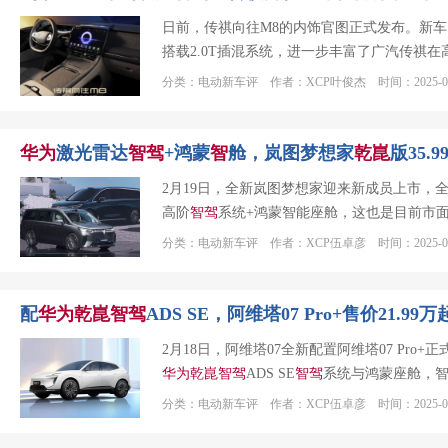
日前，传祺向往M8的内饰官图正式发布。新
搭载2.0T插混系统，进一步丰富了广汽传祺
分类：电动新车评 作者：XCP叶俊杰 时间：2025-04
华为
激光雷达
智
驾
+鸿蒙
智
舱，岚图梦想家
乾
崑
版35.
2月19日，全新岚图梦想家迎来新成员上市，
高阶
智
驾
系统+鸿蒙智能座舱，这也是目前市
分类：电动新车评 作者：XCP伍卓彦 时间：2025-02
配
华为
乾
崑
智
驾
ADS SE，阿维塔07 Pro+售价21.99万
2月18日，阿维塔07全新配置阿维塔07 Pro
华为
乾
崑
智
驾
ADS SE
智
驾
系统与鸿蒙座舱，智
分类：电动新车评 作者：XCP伍卓彦 时间：2025-02