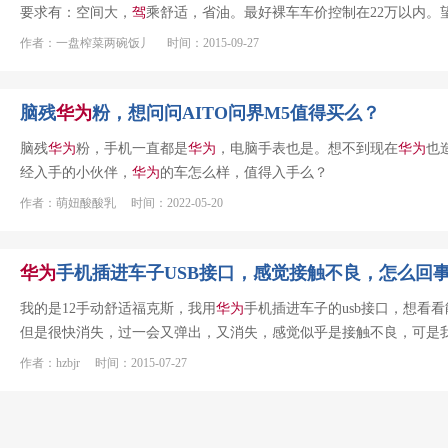
要求有：空间大，
驾
乘舒适，省油。最好裸车车价控制在22万以内。
作者：一盘榨菜两碗饭丿 时间：2015-09-27
脑残
华为
粉，想问问AITO问界M5值得买么？
脑残
华为
粉，手机一直都是
华为
，电脑手表也是。想不到现在
华为
也
经入手的小伙伴，
华为
的车怎么样，值得入手么？
作者：萌妞酸酸乳 时间：2022-05-20
华为
手机插进车子USB接口，感觉接触不良，怎么回
我的是12手动舒适福克斯，我用
华为
手机插进车子的usb接口，想看
但是很快消失，过一会又弹出，又消失，感觉似乎是接触不良，可是
作者：hzbjr 时间：2015-07-27