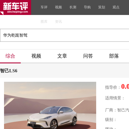
车评
视频
长测
导购
策划
观点
图库
资讯
综合
视频
文章
问答
部落
智己LS6
0.
指导价：
适用情景：
厂商：智己
级别：