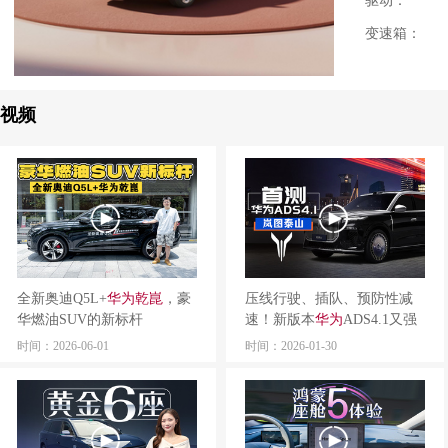
驱动：
变速箱：
视频
全新奥迪Q5L+
华为
乾
崑
，豪
压线行驶、插队、预防性减
华燃油SUV的新标杆
速！新版本
华为
ADS4.1又强
了？
时间：2026-06-01
时间：2026-01-30