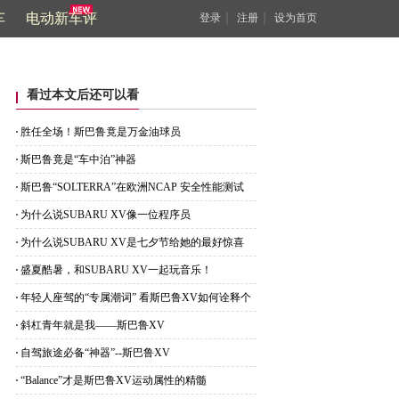
车
电动新车评
｜
｜
登录
注册
设为首页
看过本文后还可以看
胜任全场！斯巴鲁竟是万金油球员
斯巴鲁竟是“车中泊”神器
斯巴鲁“SOLTERRA”在欧洲NCAP 安全性能测试
获“五星”评价
为什么说SUBARU XV像一位程序员
为什么说SUBARU XV是七夕节给她的最好惊喜
盛夏酷暑，和SUBARU XV一起玩音乐！
年轻人座驾的“专属潮词” 看斯巴鲁XV如何诠释个
性
斜杠青年就是我——斯巴鲁XV
自驾旅途必备“神器”--斯巴鲁XV
“Balance”才是斯巴鲁XV运动属性的精髓