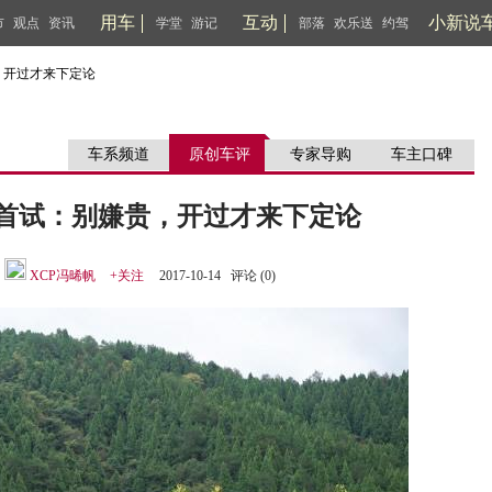
用车
互动
小新说
市
观点
资讯
学堂
游记
部落
欢乐送
约驾
，开过才来下定论
车系频道
原创车评
专家导购
车主口碑
V首试：别嫌贵，开过才来下定论
XCP冯晞帆
+关注
2017-10-14 评论 (
0
)