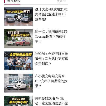
推荐视频
更多>>
设计大变+续航增加,抢
先体验比亚迪宋PLUS
冠军版!
这一点，证明蔚来ET5
Touring是真正的旅行
车！
社论56：合资品牌自救
范例：马自达让梁家辉
负责到底？
在小鹏充电站充蔚来
ET7充出了特斯拉的效
果？
传祺影酷燃油 Vs 混
动，这套混动居然不是