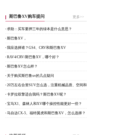
斯巴鲁XV购车提问
更多>>
求助：买车要押三年的绿本是什么意思？
斯巴鲁XV，
我应选择谁？GS4、CRV和斯巴鲁XV
RAV4/CRV/斯巴鲁XV，哪个好？
斯巴鲁XV怎么样？
关于购买斯巴鲁xv的几点疑问
20万左右合资SUV怎么选，注重机械品质、空间和
维护
卡罗拉双擎适合我吗？斯巴鲁XV呢？
宝马X1、森林人和XV哪个操控性能更好一些？
马自达CX-5、福特翼虎和斯巴鲁XV，怎么选择？