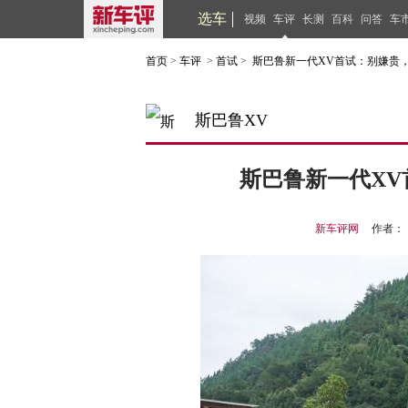
选车
视频
车评
长测
百科
问答
车
首页
>
车评
>
首试
>
斯巴鲁新一代XV首试：别嫌贵
斯巴鲁XV
斯巴鲁新一代X
新车评网
作者：