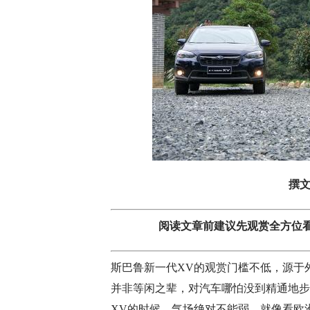
撰
阅读文章前建议先观赏全方位
斯巴鲁新一代XV的观赏门槛不低，源于
并非等闲之辈，对汽车哪怕没到精通地步
XV的时候，气场绝对不能弱，就像看欧