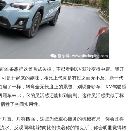
能准备想把这篇首试关掉，不忍看到XV驾驶变得中庸。我开
”，可是开起来的趣味，相比上代真是有过之而无不及。新一代
拍扁了一样，转弯全无长度上的累赘。别说像轿车，XV驾驶感
两厢车来比，它的灵活感还能排到前列。这种灵活感类似于标
全然牺牲了空间实用性。
平对置、对称四驱，这些为低重心服务的机械布局，你会觉得
流水。反观同样以转向比例快著称的福克斯，你会明显觉得转