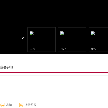
6/77
7/77
8/77
9/77
我要评论
表情
上传图片