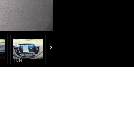
24/44
25/44
26/44
27/