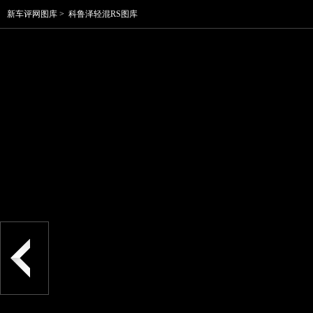
新车评网图库
>
科鲁泽轻混RS图库