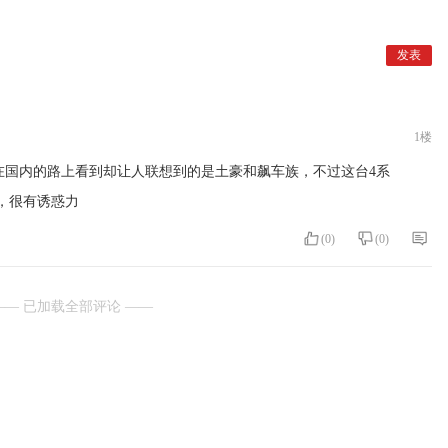
1楼
而在国内的路上看到却让人联想到的是土豪和飙车族，不过这台4系
足，很有诱惑力
(
0
)
(
0
)
—— 已加载全部评论 ——