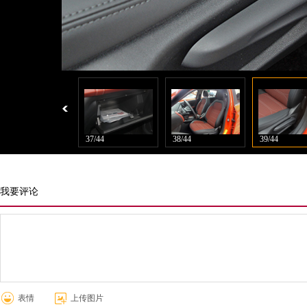
36/44
37/44
38/44
39/44
我要评论
表情
上传图片