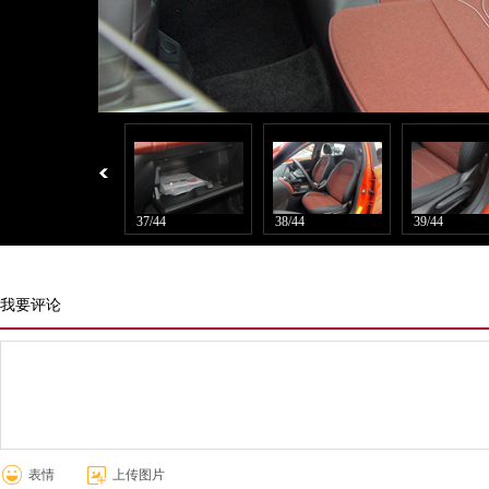
36/44
37/44
38/44
39/44
我要评论
表情
上传图片