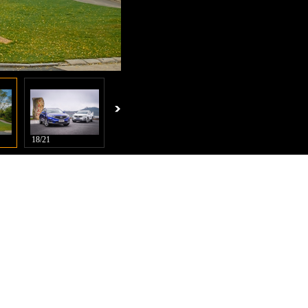
18/21
19/21
20/21
21/