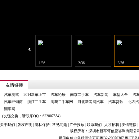
1/36
2/36
3/36
友情链接
汽车测试
2014新车上市
汽车论坛
南京二手车
汽车新闻
车型大全
汽
汽车经销商
浙江二手车
淘我二手车网
河北新闻网汽车
汽车贷款
北方汽
潮车网
(友链交换，请联系QQ：622007554)
关于我们
|
版权声明
|
隐私保护
|
常见问题
|
广告投放
|
联系我们
|
人才招聘
|
友情链接
|
版权所有：深圳市新车评信息咨询有限公司 xin
增值电信业务经营许可证粤B2-20070367
粤ICP备0