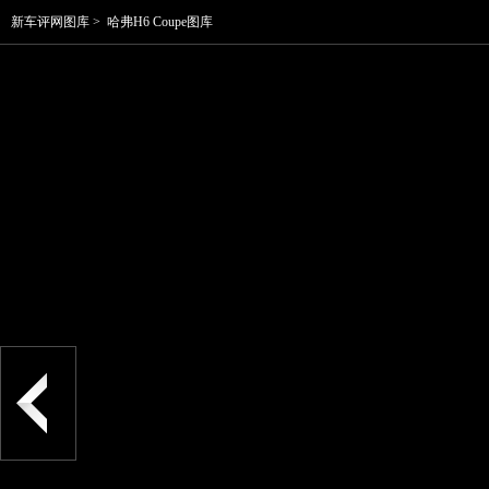
新车评网图库
>
哈弗H6 Coupe图库
例如外观方面，H6 Coupe看不出多少H6的影子。