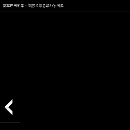
新车评网图库
>
玛莎拉蒂总裁S Q4图库
内饰的豪华感，和德系车