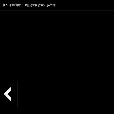
新车评网图库
>
玛莎拉蒂总裁S Q4图库