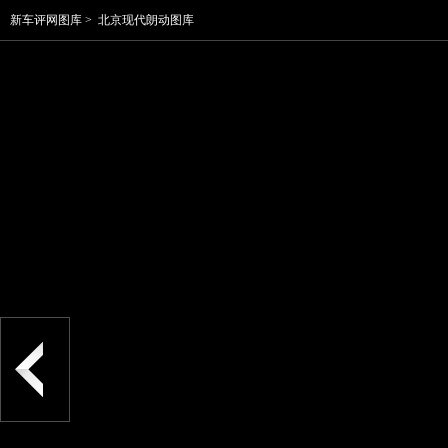
新车评网图库
>
北京现代朗动图库
1.8L车型配上了17寸轮圈，视觉效果够威猛。