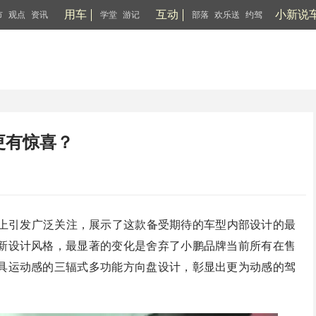
用车
互动
小新说
市
观点
资讯
学堂
游记
部落
欢乐送
约驾
更有惊喜？
络上引发广泛关注，展示了这款备受期待的车型内部设计的最
新设计风格，最显著的变化是舍弃了小鹏品牌当前所有在售
具运动感的三辐式多功能方向盘设计，彰显出更为动感的驾