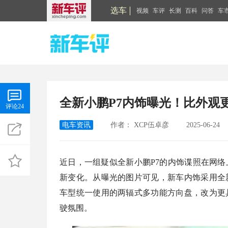
选车
视频
车评
长测
百科
问答
车
全新小鹏P7内饰曝光！比外观
评论24
电车资讯
作者：
XCP伍卓彦
2025-06-24
近日，一组疑似全新小鹏P7的内饰谍照在网
新变化。从曝光的图片可见，新车内饰采用全
车型统一使用的两辐式多功能方向盘，改为更
驶氛围。