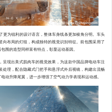
用了更为锐利的设计语言，整体车身线条更加棱角分明。车头
竖向布局的灯组，构成独特的视觉识别特征。前包围采用了
后包围的造型同样富有特点，彰显运动基因。
，呈现出美式肌肉车的视觉效果，为这款中国品牌电动车注
装处理，配合隐藏式门把手和悬浮式外后视镜，构建出流畅
了电动升降尾翼，进一步增强了空气动力学表现和运动感。