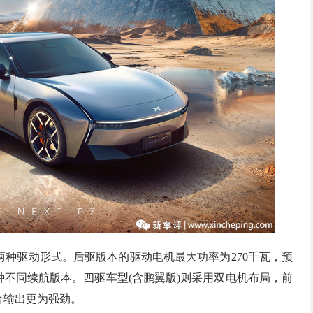
两种驱动形式。后驱版本的驱动电机最大功率为270千瓦，预
不同续航版本。四驱车型(含鹏翼版)则采用双电机布局，前
综合输出更为强劲。