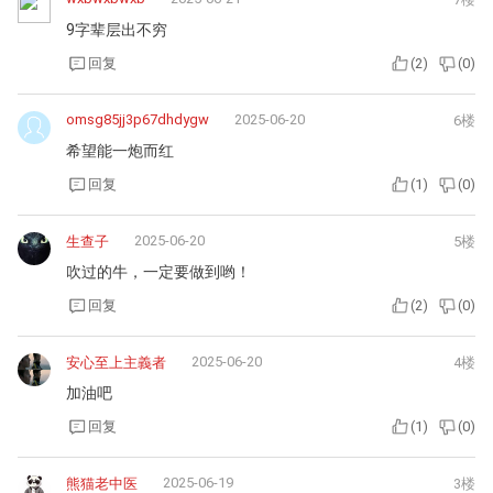
9字辈层出不穷
回复
(
2
)
(
0
)
omsg85jj3p67dhdygw
2025-06-20
6楼
希望能一炮而红
回复
(
1
)
(
0
)
2025-06-20
生查子
5楼
吹过的牛，一定要做到哟！
回复
(
2
)
(
0
)
2025-06-20
安心至上主義者
4楼
加油吧
回复
(
1
)
(
0
)
2025-06-19
熊猫老中医
3楼