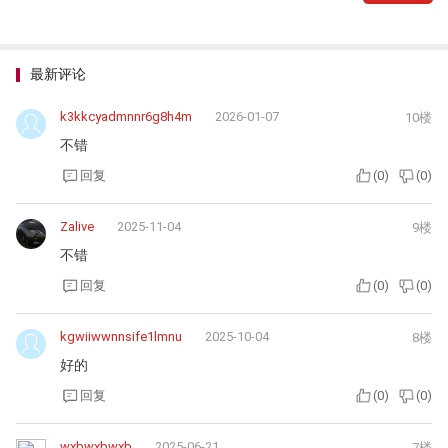
最新评论
k3kkcyadmnnr6g8h4m
2026-01-07
10楼
不错
回复
(
0
)
(
0
)
Zalive
2025-11-04
9楼
不错
回复
(
0
)
(
0
)
kgwiiwwnnsife1lmnu
2025-10-04
8楼
好的
回复
(
0
)
(
0
)
wxbwxbwxb
2025-06-21
7楼