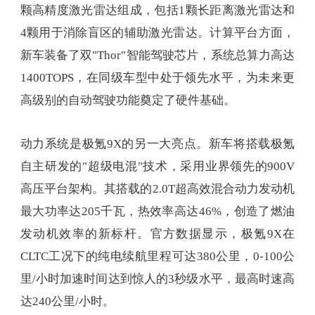
颗高精度激光雷达组成，包括1颗长距离激光雷达和
4颗用于消除盲区的辅助激光雷达。计算平台方面，
新车装备了双"Thor"智能驾驶芯片，系统总算力高达
1400TOPS，在同级车型中处于领先水平，为未来更
高级别的自动驾驶功能奠定了硬件基础。
动力系统是极氪9X的另一大亮点。新车将搭载极氪
自主研发的"超级电混"技术，采用业界领先的900V
高压平台架构。其搭载的2.0T超高效混合动力发动机
最大功率达205千瓦，热效率高达46%，创造了燃油
发动机效率的新标杆。官方数据显示，极氪9X在
CLTC工况下的纯电续航里程可达380公里，0-100公
里/小时加速时间达到惊人的3秒级水平，最高时速高
达240公里/小时。