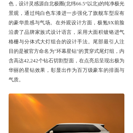
色，设计灵感源自北极圈(北纬66.5°以北)的纯净极光
景观，通过纯白色车漆进一步强化了旗舰车型应有
的豪华质感与气场。在外观设计方面，极氪9X前脸
沿袭了品牌家族式设计语言，采用大面积镀铬进气
格栅与分体式大灯组合的设计手法。尾部最引人注
目的是被官方命名为"环幕星钻"的贯穿式尾灯组，内
含高达42,242个钻石切割型面，在点亮后呈现出极为
华丽的星钻效果，彰显出作为百万级豪车的排面与
气质。