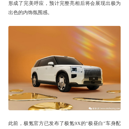
形成了完美呼应，预计完整亮相后将会展现出极为
出色的内饰氛围感。
此前，极氪官方已发布了极氪9X的"极昼白"车身配