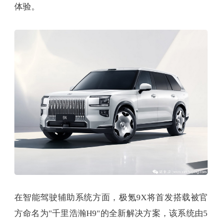
体验。
在智能驾驶辅助系统方面，极氪9X将首发搭载被官
方命名为"千里浩瀚H9"的全新解决方案，该系统由5