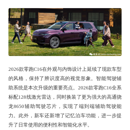
2026款零跑C16在外观与内饰设计上延续了现款车型
的风格，保持了辨识度高的视觉形象。智能驾驶辅
助系统是本次升级的重要亮点。2026款零跑C16全系
标配128线激光雷达，同时换装了更为强大的高通骁
龙8650辅助驾驶芯片，实现了端到端辅助驾驶能
力。此外，新车还新增了记忆泊车功能，进一步提
升了日常使用的便利性和智能化水平。