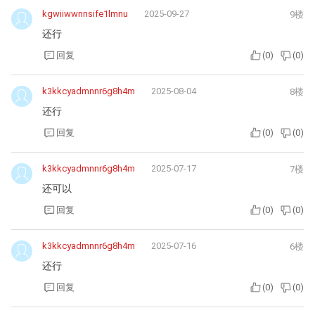
kgwiiwwnnsife1lmnu
2025-09-27
9楼
还行
回复
(
0
)
(
0
)
k3kkcyadmnnr6g8h4m
2025-08-04
8楼
还行
回复
(
0
)
(
0
)
k3kkcyadmnnr6g8h4m
2025-07-17
7楼
还可以
回复
(
0
)
(
0
)
k3kkcyadmnnr6g8h4m
2025-07-16
6楼
还行
回复
(
0
)
(
0
)