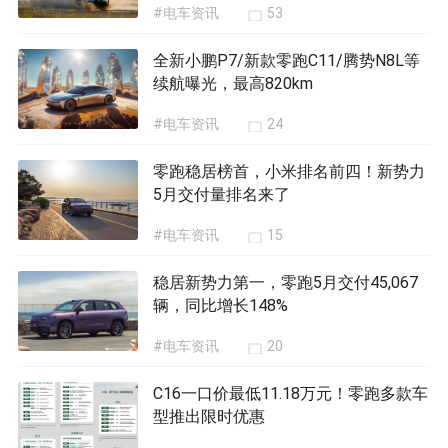
#电车资讯
53
全新小鹏P7/新款零跑C11/腾势N8L等
续航曝光，最高820km
#电车资讯
24
零跑稳居榜首，小米排名前四！新势力
5月交付量排名来了
#电车资讯
15
稳居新势力第一，零跑5月交付45,067
辆，同比增长148%
#电车资讯
20
C16一口价最低11.18万元！零跑多款车
型推出限时优惠