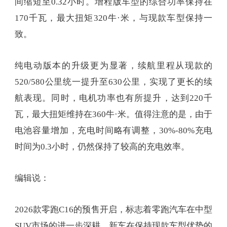
间缩短至0.32小时。增程版车型的综合功率保持在
170千瓦，最大扭矩320牛·米，与现款车型保持一
致。
纯电动版本的升级更为显著，续航里程从现款的
520/580公里统一提升至630公里，实现了更长的续
航表现。同时，电机功率也有所提升，达到220千
瓦，最大扭矩维持在360牛·米。值得注意的是，由于
电池容量增加，充电时间略有调整，30%-80%充电
时间为0.3小时，仍然保持了较高的充电效率。
编辑说：
2026款零跑C16的预售开启，标志着零跑汽车在中型
SUV市场的进一步深耕。新车在保持现款车型优势的