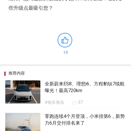
些升级点最吸引您？
19
推荐内容
全新蔚来ES8、理想i6、方程豹钛7续航
曝光！最高720km
#电车资讯
37
零跑连续4个月登顶，小米排第6，新势
力6月交付排名来了