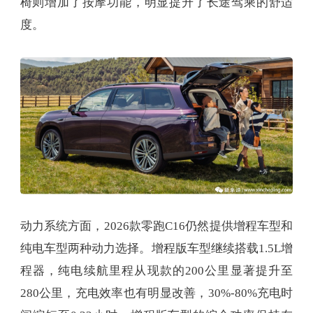
椅则增加了按摩功能，明显提升了长途驾乘的舒适
度。
动力系统方面，2026款零跑C16仍然提供增程车型和
纯电车型两种动力选择。增程版车型继续搭载1.5L增
程器，纯电续航里程从现款的200公里显著提升至
280公里，充电效率也有明显改善，30%-80%充电时