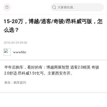
15-20万，博越/逍客/奇骏/昂科威丐版，怎
么选？
2016-03-29 09:00
wwwhhc
半年后购车，看好的有：博越两驱智慧 逍客2.0精英 奇骏
2.0舒适 昂科威1.5t乞丐。主要西安市开。
来自：购车提问