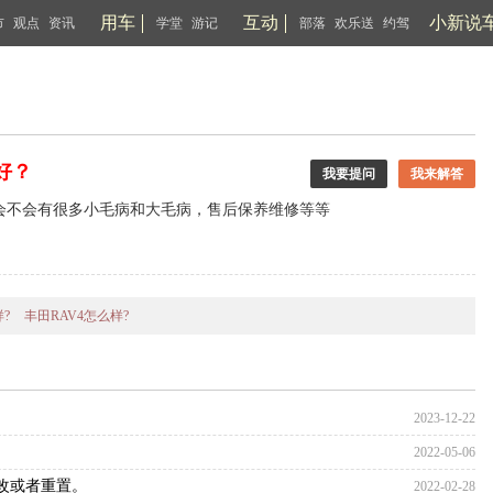
用车
互动
小新说
市
观点
资讯
学堂
游记
部落
欢乐送
约驾
个好？
我要提问
我来解答
会不会有很多小毛病和大毛病，售后保养维修等等
?
丰田RAV4怎么样?
2023-12-22
2022-05-06
修改或者重置。
2022-02-28