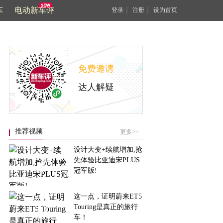
车
电动新车评
｜
｜
登录
注册
设为首页
免费邀请
达人解疑
推荐视频
更多>>
设计大变+续航增加,抢
先体验比亚迪宋PLUS
冠军版!
这一点，证明蔚来ET5
Touring是真正的旅行
车！