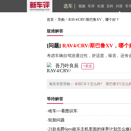
选车
视频
车评
长测
百科
问答
车
首页
>
导购
>
RAV4/CRV/斯巴鲁XV，哪个好？
疑难解答
[问题]
RAV4/CRV/斯巴鲁XV，哪
考虑车辆自驾游通过性，舒适度，噪音。还有
吾乃叶良辰
+关注
相关车型导购：
本田CR-V怎么样?
斯巴鲁XV怎么样
等待解答
啥车~~看图识车
轮胎问题
21款名爵6pro娱乐主机里面的保养计划怎么