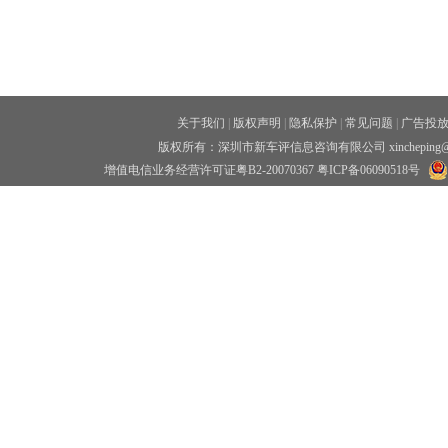
关于我们
|
版权声明
|
隐私保护
|
常见问题
|
广告投
版权所有：深圳市新车评信息咨询有限公司 xincheping
增值电信业务经营许可证粤B2-20070367
粤ICP备06090518号