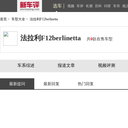
选车
视频
车评
长测
百科
问答
车市
观
首页
>
车型大全
>
法拉利F12berlinetta
法拉利F12berlinetta
共
0
款在售车型
车系综述
报道文章
视频评测
最新提问
最新回复
热门回复