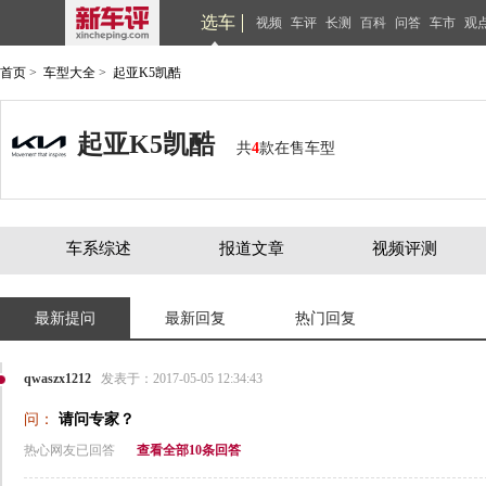
选车
视频
车评
长测
百科
问答
车市
观
首页
>
车型大全
>
起亚K5凯酷
起亚K5凯酷
共
4
款在售车型
车系综述
报道文章
视频评测
最新提问
最新回复
热门回复
qwaszx1212
发表于：2017-05-05 12:34:43
问：
请问专家？
热心网友已回答
查看全部10条回答