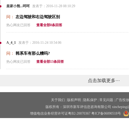
皇家小熊...呵呵
发表于：2016-11-28 08:10:29
问：
左边驾驶和右边驾驶区别
热心网友已回答
查看全部8条回答
A_4_1
发表于：2016-11-24 10:54:06
问：
韩系车有那么糟吗?
热心网友已回答
查看全部13条回答
点击加载更多···
关于我们
|
版权声明
|
隐私保护
|
常见问题
|
广告投
版权所有：深圳市新车评信息咨询有限公司 xincheping
增值电信业务经营许可证粤B2-20070367
粤ICP备06090518号