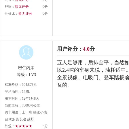
舒适：
暂无评分
0分
性价比：
暂无评分
0分
用户评分：
4.0
分
五人足够用，后排全平，当然
巴仁内库
以2.4吨的车身来说，油耗适中
等级：LV3
全景视像、电吸门、登车踏板啥
瓦的。
裸车价格：104.8万元
平均油耗：14.0L
用车时间：12年1月8天
当前里程：70000.0公里
购车用途：上下班 接送小孩
自驾游 跑长途 越野
外观：
★★★★★
5分