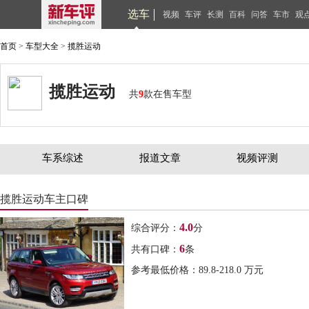
选车
视频
车评
长测
百科
问答
车市
观
首页
>
车型大全
>
揽胜运动
揽胜运动
共
9
款在售车型
车系综述
报道文章
视频评测
揽胜运动车主口碑
4.0
综合评分：
分
6
共有口碑：
条
参考最低价格：89.8-218.0 万元