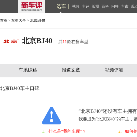
选车
视频
车评
长测
百科
问答
车市
观
首页
>
车型大全
>
北京BJ40
北京BJ40
共
11
款在售车型
车系综述
报道文章
视频评测
北京BJ40车主口碑
”北京BJ40“还没有车主拥有
我要成为”北京BJ40“的车主，
1、
什么是“我的车库”？
2、
如何创