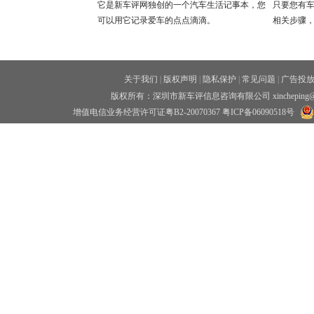
它是新车评网独创的一个汽车生活记事本，您
只要您有
可以用它记录爱车的点点滴滴。
相关步骤
关于我们
|
版权声明
|
隐私保护
|
常见问题
|
广告投
版权所有：深圳市新车评信息咨询有限公司 xincheping
增值电信业务经营许可证粤B2-20070367
粤ICP备06090518号