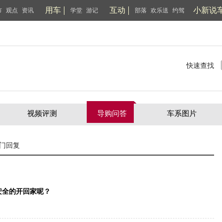
用车
互动
小新说
市
观点
资讯
学堂
游记
部落
欢乐送
约驾
快速查找
视频评测
导购问答
车系图片
门回复
安全的开回家呢？