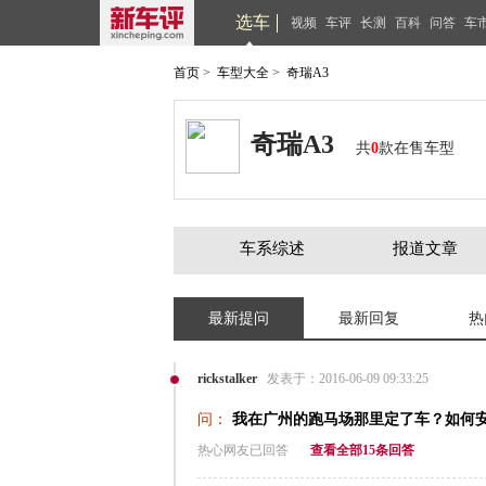
选车
视频
车评
长测
百科
问答
车
首页
>
车型大全
>
奇瑞A3
奇瑞A3
共
0
款在售车型
车系综述
报道文章
最新提问
最新回复
热
rickstalker
发表于：2016-06-09 09:33:25
问：
我在广州的跑马场那里定了车？如何
热心网友已回答
查看全部15条回答