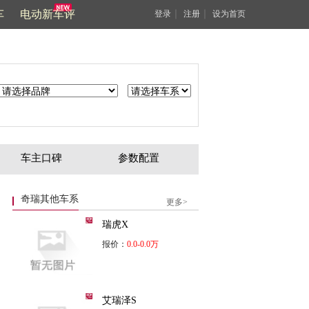
车
电动新车评
｜
｜
登录
注册
设为首页
车主口碑
参数配置
奇瑞其他车系
更多>
瑞虎X
报价：
0.0-0.0万
艾瑞泽S