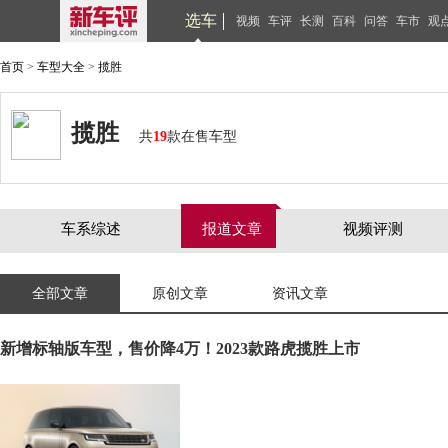
选车
视频
车评
长测
百科
问答
车市
观
首页
>
车型大全
>
揽胜
揽胜
共
19
款在售车型
车系综述
报道文章
视频评测
全部文章
原创文章
资讯文章
新增标轴版车型，售价降4万！2023款路虎揽胜上市