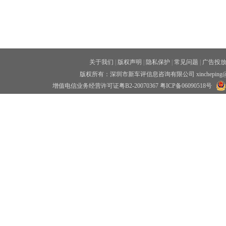
关于我们
|
版权声明
|
隐私保护
|
常见问题
|
广告投
版权所有：深圳市新车评信息咨询有限公司 xincheping
增值电信业务经营许可证粤B2-20070367
粤ICP备06090518号