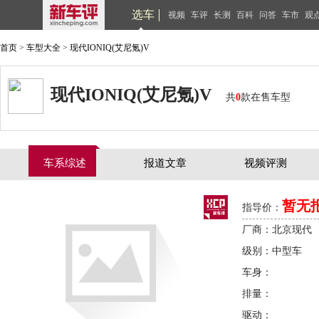
选车
视频
车评
长测
百科
问答
车市
观
首页
>
车型大全
>
现代IONIQ(艾尼氪)V
现代IONIQ(艾尼氪)V
共
0
款在售车型
车系综述
报道文章
视频评测
暂无
指导价：
厂商：北京现代
级别：中型车
车身：
排量：
驱动：